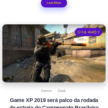
Leia Mais
0
464
2
Games
Geek
Game XP 2019 será palco da rodada
de estreia do Campeonato Brasileiro