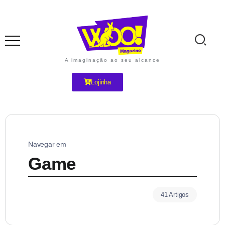
A imaginação ao seu alcance
Lojinha
Navegar em
Game
41 Artigos