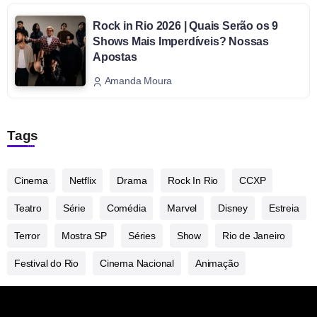
Rock in Rio 2026 | Quais Serão os 9
Shows Mais Imperdíveis? Nossas
Apostas
Amanda Moura
Tags
Cinema
Netflix
Drama
Rock In Rio
CCXP
Teatro
Série
Comédia
Marvel
Disney
Estreia
Terror
Mostra SP
Séries
Show
Rio de Janeiro
Festival do Rio
Cinema Nacional
Animação