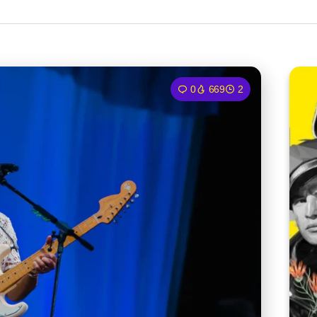
0
669
2