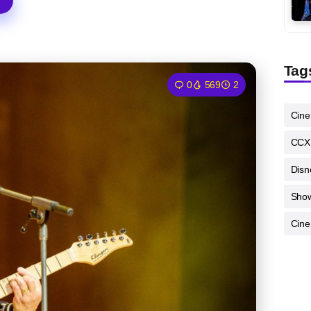
Tag
0
569
2
Cin
CCX
Disn
Sho
Cine