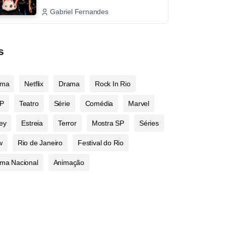
Gabriel Fernandes
s
ema
Netflix
Drama
Rock In Rio
P
Teatro
Série
Comédia
Marvel
ey
Estreia
Terror
Mostra SP
Séries
w
Rio de Janeiro
Festival do Rio
ma Nacional
Animação