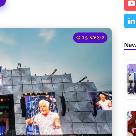
0
576
3
Ne