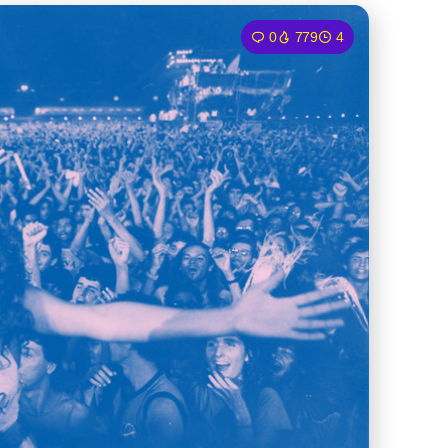
0
779
4