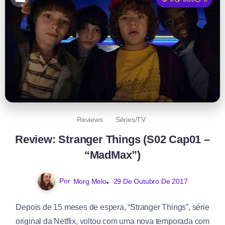
Reviews
Séries/TV
Review: Stranger Things (S02 Cap01 –
“MadMax”)
Por
Morg Melo
29 De Outubro De 2017
Depois de 15 meses de espera, “Stranger Things”, série
original da Netflix, voltou com uma nova temporada com