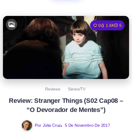
0
1.6K
5
Reviews
Séries/TV
Review: Stranger Things (S02 Cap08 –
“O Devorador de Mentes”)
Por
Júlia Cruz
5 De Novembro De 2017