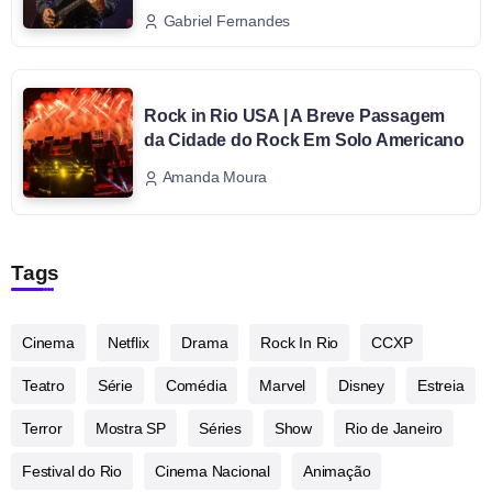
Gabriel Fernandes
Rock in Rio USA | A Breve Passagem
da Cidade do Rock Em Solo Americano
Amanda Moura
Tags
Cinema
Netflix
Drama
Rock In Rio
CCXP
Teatro
Série
Comédia
Marvel
Disney
Estreia
Terror
Mostra SP
Séries
Show
Rio de Janeiro
Festival do Rio
Cinema Nacional
Animação