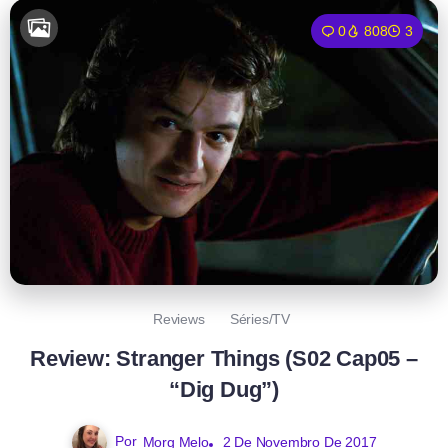
0
808
3
Reviews
Séries/TV
Review: Stranger Things (S02 Cap05 –
“Dig Dug”)
Por
Morg Melo
2 De Novembro De 2017