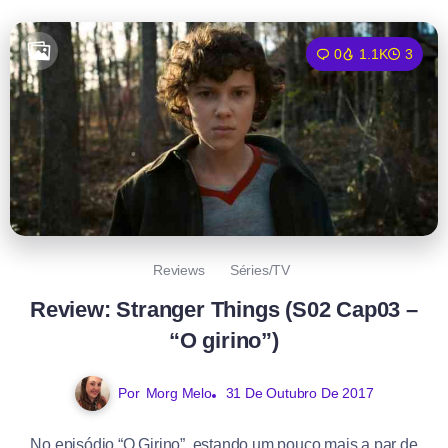
0
1.1K
3
Reviews
Séries/TV
Review: Stranger Things (S02 Cap03 –
“O girino”)
Por
Morg Melo
31 De Outubro De 2017
No episódio “O Girino”, estando um pouco mais a par de