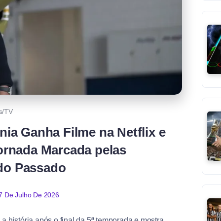
s/TV
ia Ganha Filme na Netflix e
rnada Marcada pelas
do Passado
7 De Julho De 2026
 história após o final da 5ª temporada e mostra