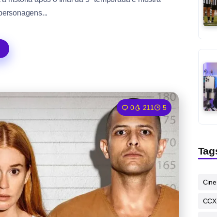
personagens...
0
211
5
Tag
Cin
CCX