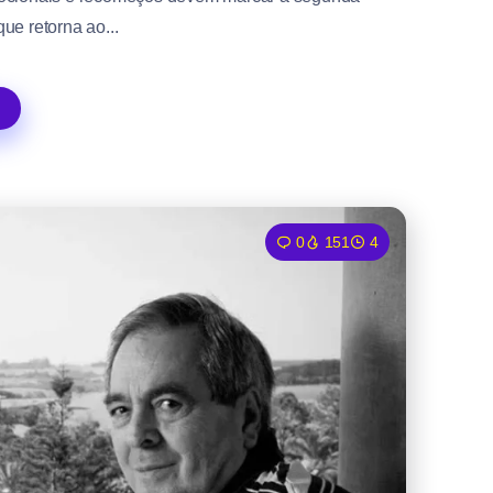
ue retorna ao...
0
151
4