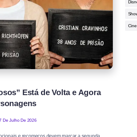
Disn
Sho
Cine
sos” Está de Volta e Agora
rsonagens
7 De Julho De 2026
mocionais e recomeços devem marcar a segunda