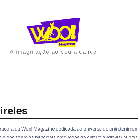
A imaginação ao seu alcance
ireles
radora da Woo! Magazine dedicada ao universo do entretenimento
piniões sobre as principais produções da cultura audiovisual bras