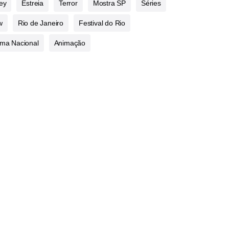
ey
Estreia
Terror
Mostra SP
Séries
w
Rio de Janeiro
Festival do Rio
ma Nacional
Animação