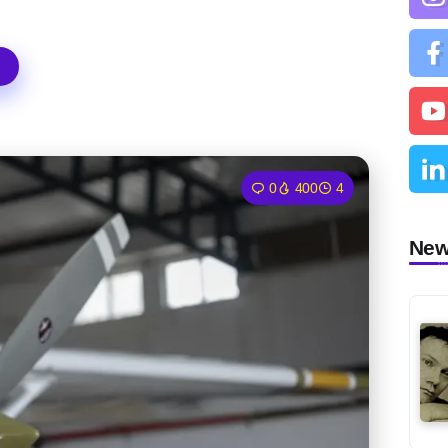
0
400
4
Ne