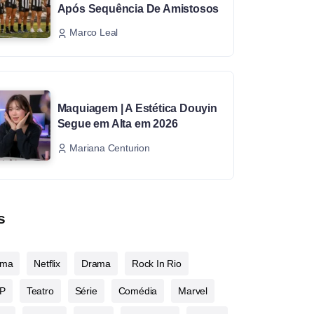
Após Sequência De Amistosos
Marco Leal
Maquiagem | A Estética Douyin
Segue em Alta em 2026
Mariana Centurion
s
ema
Netflix
Drama
Rock In Rio
P
Teatro
Série
Comédia
Marvel