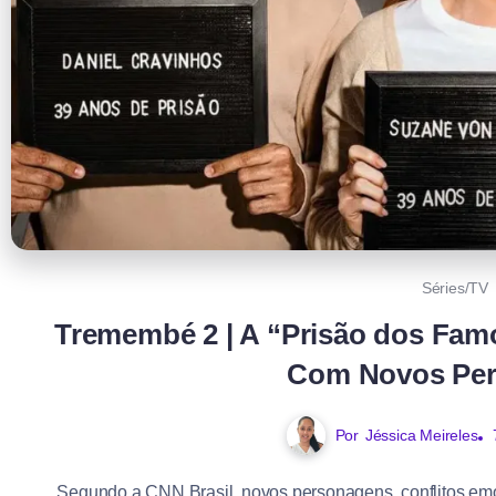
Séries/TV
Tremembé 2 | A “Prisão dos Famo
Com Novos Pe
Por
Jéssica Meireles
Segundo a CNN Brasil, novos personagens, conflitos e