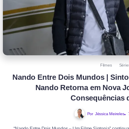
Filmes
Série
Nando Entre Dois Mundos | Sinton
Nando Retorna em Nova Jo
Consequências 
Por
Jéssica Meireles
“Nando Entre Dois Mundos – Um Filme Sintonia” continua a