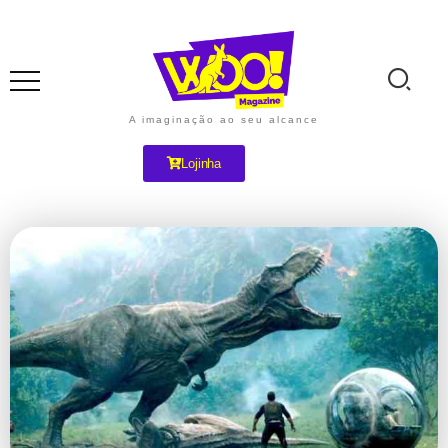
A imaginação ao seu alcance
Lojinha