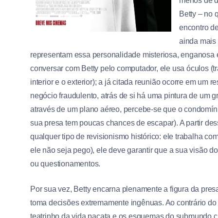
menos de d
Betty – no 
encontro d
ainda mais 
representam essa personalidade misteriosa, enganosa 
conversar com Betty pelo computador, ele usa óculos (t
interior e o exterior); a já citada reunião ocorre em um 
negócio fraudulento, atrás de si há uma pintura de um gru
através de um plano aéreo, percebe-se que o condomínio
sua presa tem poucas chances de escapar). A partir de
qualquer tipo de revisionismo histórico: ele trabalha co
ele não seja pego), ele deve garantir que a sua visão d
ou questionamentos.
Por sua vez, Betty encarna plenamente a figura da pres
toma decisões extremamente ingênuas. Ao contrário do 
teatrinho da vida pacata e os esquemas do submundo c