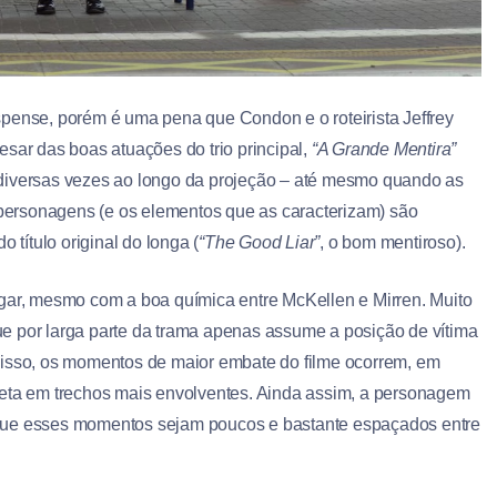
spense, porém é uma pena que Condon e o roteirista Jeffrey
esar das boas atuações do trio principal,
“A Grande Mentira”
 diversas vezes ao longo da projeção – até mesmo quando as
ersonagens (e os elementos que as caracterizam) são
 título original do longa (
“The Good Liar”
, o bom mentiroso).
lgar, mesmo com a boa química entre McKellen e Mirren. Muito
e por larga parte da trama apenas assume a posição de vítima
disso, os momentos de maior embate do filme ocorrem, em
reta em trechos mais envolventes. Ainda assim, a personagem
 que esses momentos sejam poucos e bastante espaçados entre