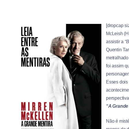
[dropcap si
McLeish (H
assistir a
“B
Quentin Tar
metralhado
foi assim q
personagem 
Esses dois
acontecimen
perspectiva
“A Grande 
Não é misté