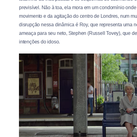
previsível. Não à toa, ela mora em um condomínio onde 
movimento e da agitação do centro de Londres, num mu
disrupção nessa dinâmica é Roy, que representa uma nov
ameaça para seu neto, Stephen (Russell Tovey), que de
intenções do idoso.