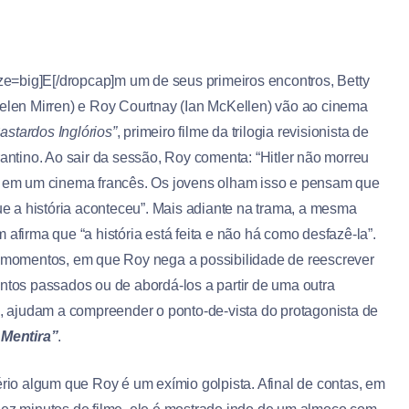
ze=big]E[/dropcap]m um de seus primeiros encontros, Betty
elen Mirren) e Roy Courtnay (Ian McKellen) vão ao cinema
astardos Inglórios”
, primeiro filme da trilogia revisionista de
antino. Ao sair da sessão, Roy comenta: “Hitler não morreu
 em um cinema francês. Os jovens olham isso e pensam que
ue a história aconteceu”. Mais adiante na trama, a mesma
afirma que “a história está feita e não há como desfazê-la”.
 momentos, em que Roy nega a possibilidade de reescrever
tos passados ou de abordá-los a partir de uma outra
, ajudam a compreender o ponto-de-vista do protagonista de
Mentira”
.
rio algum que Roy é um exímio golpista. Afinal de contas, em