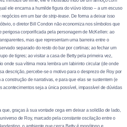
ez minutos de filme, ele é mostrado indo de um almoço com
qual ele encarna a humilde figura do viúvo idoso – a um escuso
e negócios em um bar de
strip-tease
. De forma a deixar isso
óbvio, o diretor Bill Condon não economiza nos símbolos que
e perigosa corporificada pela personagem de McKellen: ao
ransparentes, mas que representam uma barreira entre o
reservado separado do resto do bar por cortinas; ao fechar um
po de tigres; ao visitar a casa de Betty pela primeira vez,
 onde sua vítima mora lembra um labirinto circular (de onde
ssa descrição, percebe-se o motivo para o desprezo de Roy por
m a construção de narrativas, e para que elas se sustentem (e
os acontecimentos seja a única possível, impassível de dúvidas
a que, graças à sua vontade cega em deixar a solidão de lado,
universo de Roy, marcado pela constante oscilação entre o
landestino, o ambiente que cerca Betty é monótono e