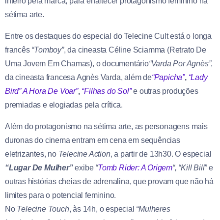
inteiro pela marca, para enaltecer protagonismo feminino na
sétima arte.
Entre os destaques do especial do Telecine Cult está o longa
francês
“Tomboy”
, da cineasta Céline Sciamma (Retrato De
Uma Jovem Em Chamas), o documentário
“Varda Por Agnès”
,
da cineasta francesa Agnès Varda, além de
“Papicha”
,
“Lady
Bird” A Hora De Voar”
,
“Filhas do Sol”
e outras produções
premiadas e elogiadas pela crítica.
Além do protagonismo na sétima arte, as personagens mais
duronas do cinema entram em cena em sequências
eletrizantes, no
Telecine Action
, a partir de 13h30. O especial
“Lugar De Mulher”
exibe
“
Tomb Rider: A Origem
“, “Kill Bill”
e
outras histórias cheias de adrenalina, que provam que não há
limites para o potencial feminino.
No
Telecine Touch
, às 14h, o especial
“Mulheres