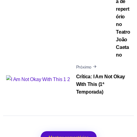
a de
repert
ório
no
Teatro
João
Caeta
no
Próximo
Crítica: I Am Not Okay
With This (1ª
Temporada)