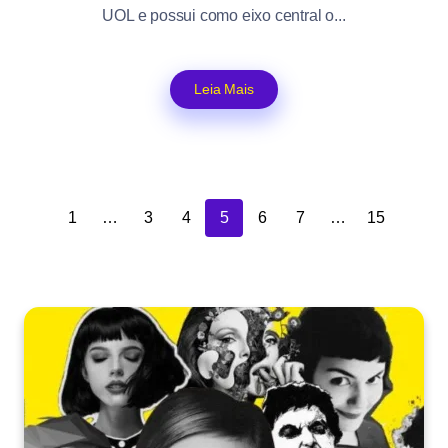
UOL e possui como eixo central o...
Leia Mais
1
…
3
4
5
6
7
…
15