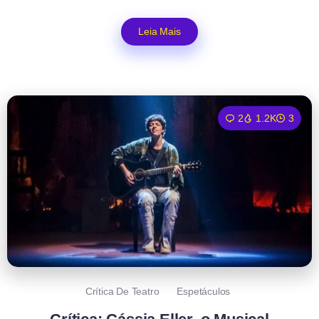
Leia Mais
2
1.2K
3
Crítica De Teatro
Espetáculos