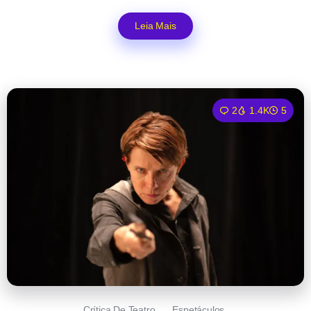
Leia Mais
2
1.4K
5
Crítica De Teatro
Espetáculos