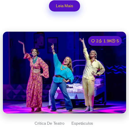
Leia Mais
2
1.9K
5
Crítica De Teatro
Espetáculos