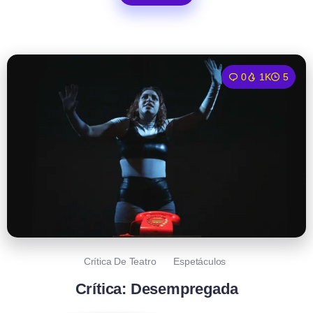
0
1K
5
Crítica De Teatro
Espetáculos
Crítica: Desempregada