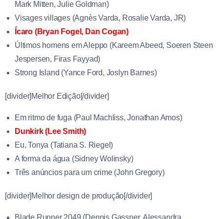
Mark Mitten
,
Julie Goldman)
Visages villages (
Agnès Varda
,
Rosalie Varda
,
JR)
Ícaro (
Bryan Fogel
,
Dan Cogan)
Últimos homens em Aleppo (
Kareem Abeed
,
Soeren Steen
Jespersen
,
Firas Fayyad)
Strong Island (
Yance Ford
,
Joslyn Barnes)
[divider]Melhor Edição[/divider]
Em ritmo de fuga (
Paul Machliss
,
Jonathan Amos)
Dunkirk (Lee Smith)
Eu, Tonya (Tatiana S. Riegel)
A forma da água (Sidney Wolinsky)
Três anúncios para um crime (John Gregory)
[divider]Melhor design de produção[/divider]
Blade Runner 2049 (
Dennis Gassner
,
Alessandra