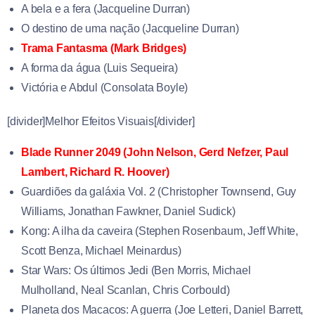
A bela e a fera (Jacqueline Durran)
O destino de uma nação (Jacqueline Durran)
Trama Fantasma (Mark Bridges)
A forma da água (Luis Sequeira)
Victória e Abdul (Consolata Boyle)
[divider]Melhor Efeitos Visuais[/divider]
Blade Runner 2049 (
John Nelson
,
Gerd Nefzer
,
Paul
Lambert
,
Richard R. Hoover)
Guardiões da galáxia Vol. 2 (
Christopher Townsend
,
Guy
Williams
,
Jonathan Fawkner
,
Daniel Sudick)
Kong: A ilha da caveira (
Stephen Rosenbaum
,
Jeff White
,
Scott Benza
,
Michael Meinardus)
Star Wars: Os últimos Jedi (
Ben Morris
,
Michael
Mulholland
,
Neal Scanlan
,
Chris Corbould)
Planeta dos Macacos: A guerra (
Joe Letteri
,
Daniel Barrett
,