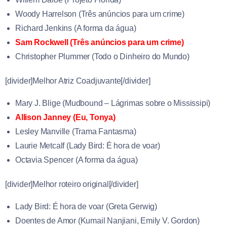
Woody Harrelson (Três anúncios para um crime)
Richard Jenkins (A forma da água)
Sam Rockwell (Três anúncios para um crime)
Christopher Plummer (Todo o Dinheiro do Mundo)
[divider]Melhor Atriz Coadjuvante[/divider]
Mary J. Blige (Mudbound – Lágrimas sobre o Mississipi)
Allison Janney (Eu, Tonya)
Lesley Manville (Trama Fantasma)
Laurie Metcalf (Lady Bird: É hora de voar)
Octavia Spencer (A forma da água)
[divider]Melhor roteiro original[/divider]
Lady Bird: É hora de voar (Greta Gerwig)
Doentes de Amor (
Kumail Nanjiani
,
Emily V. Gordon
)