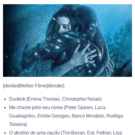
[divider]Melhor Filme[/divider]
Dunkirk (
Emma Thomas
,
Christopher Nolan
)
Me chame pelo seu nome (
Peter Spears
,
Luca
Guadagnino
,
Emilie Georges
,
Marco Morabito, Rodrigo
Teixeira)
O destino de uma nação
(
Tim Bevan
,
Eric Fellner
,
Lisa