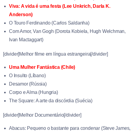
Viva: A vida é uma festa (
Lee Unkrich
,
Darla K.
Anderson)
O Touro Ferdinando (Carlos Saldanha)
Com Amor, Van Gogh (
Dorota Kobiela
,
Hugh Welchman
,
Ivan Mactaggart)
[divider]Melhor filme em língua estrangeira[/divider]
Uma Mulher Fantástica (Chile)
O Insulto (Líbano)
Desamor (Rússia)
Corpo e Alma (Hungria)
The Square: A arte da discórdia (Suécia)
[divider]Melhor Documentário[/divider]
Abacus: Pequeno o bastante para condenar (
Steve James
,