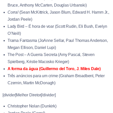
Bruce
,
Anthony McCarten
,
Douglas Urbanski)
Corra!
(
Sean McKittrick
,
Jason Blum
,
Edward H. Hamm Jr.
,
Jordan Peele)
Lady Bird – É hora de voar (
Scott Rudin
,
Eli Bush
,
Evelyn
O’Neill)
Trama Fantasma (
JoAnne Sellar
,
Paul Thomas Anderson
,
Megan Ellison
,
Daniel Lupi)
The Post – A Guerra Secreta (
Amy Pascal
,
Steven
Spielberg
,
Kristie Macosko Krieger)
A forma da água (
Guillermo del Toro
,
J. Miles Dale
)
Três anúncios para um crime (
Graham Broadbent
,
Peter
Czernin
,
Martin McDonagh)
[divider]Melhor Diretor[/divider]
Christopher Nolan (Dunkirk)