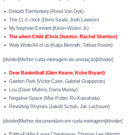
Dekalb Elementary (Reed Van Dyk)
The 11 o’ clock (
Derin Seale
,
Josh Lawson)
My Nephew Emmett (Kevin Wilson Jr.)
The silent Child (
Chris Overton
,
Rachel Shenton)
Waty Wote/All of us (
Katja Benrath
,
Tobias Rosen)
[divider]Melhor curta-metragem de animação[/divider]
Dear Basketball (
Glen Keane
,
Kobe Bryant)
Garden Park (
Victor Caire
,
Gabriel Grapperon)
Lou (
Dave Mullins
,
Dana Murray)
Negative Space (
Max Porter
,
Ru Kuwahata)
Revolting Rhymes (
Jakob Schuh
,
Jan Lachauer)
[divider]Melhor documentário em curta-metragem[/divider]
Edith+Eddie (
Laura Checkoway
,
Thomas Lee Wright)