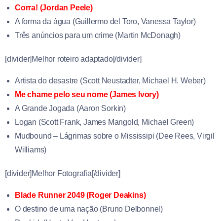
Corra! (Jordan Peele)
A forma da água (
Guillermo del Toro
,
Vanessa Taylor
)
Três anúncios para um crime (Martin McDonagh)
[divider]Melhor roteiro adaptado[/divider]
Artista do desastre (
Scott Neustadter
,
Michael H. Weber
)
Me chame pelo seu nome (James Ivory)
A Grande Jogada (Aaron Sorkin)
Logan (
Scott Frank
,
James Mangold
,
Michael Green
)
Mudbound – Lágrimas sobre o Mississipi (
Dee Rees
,
Virgil
Williams
)
[divider]Melhor Fotografia[/divider]
Blade Runner 2049 (Roger Deakins)
O destino de uma nação (Bruno Delbonnel)