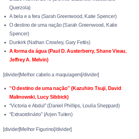
Querzola)
A bela e a fera (
Sarah Greenwood
,
Katie Spencer)
O destino de uma nação (
Sarah Greenwood
,
Katie
Spencer)
Dunkirk (
Nathan Crowley
,
Gary Fettis)
A forma da água (
Paul D. Austerberry
,
Shane Vieau
,
Jeffrey A. Melvin)
[divider]Melhor cabelo a maquiagem[/divider]
“O destino de uma nação”
(
Kazuhiro Tsuji
,
David
Malinowski
,
Lucy Sibbick)
“Victoria e Abdul” (
Daniel Phillips
,
Loulia Sheppard)
“Extraordinário” (Arjen Tuiten)
[divider]Melhor Figurino[/divider]