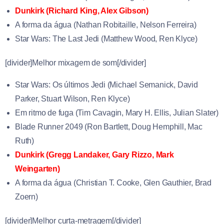
Dunkirk (
Richard King
,
Alex Gibson)
A forma da água (
Nathan Robitaille
,
Nelson Ferreira)
Star Wars: The Last Jedi (
Matthew Wood
,
Ren Klyce)
[divider]Melhor mixagem de som[/divider]
Star Wars: Os últimos Jedi (
Michael Semanick
,
David
Parker
,
Stuart Wilson
,
Ren Klyce)
Em ritmo de fuga (
Tim Cavagin
,
Mary H. Ellis
,
Julian Slater)
Blade Runner 2049 (
Ron Bartlett
,
Doug Hemphill
,
Mac
Ruth)
Dunkirk (
Gregg Landaker
,
Gary Rizzo
,
Mark
Weingarten)
A forma da água (
Christian T. Cooke
,
Glen Gauthier
,
Brad
Zoern)
[divider]Melhor curta-metragem[/divider]