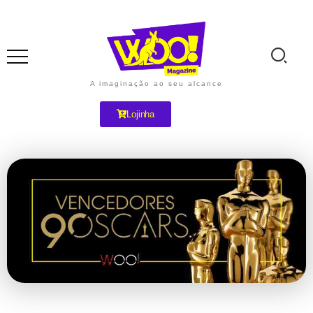
A imaginação ao seu alcance
Lojinha