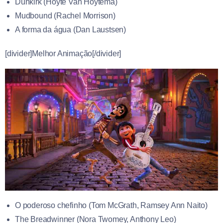
Dunkirk (Hoyte Van Hoytema)
Mudbound (Rachel Morrison)
A forma da água (Dan Laustsen)
[divider]Melhor Animação[/divider]
O poderoso chefinho (
Tom McGrath
,
Ramsey Ann Naito)
The Breadwinner (
Nora Twomey
,
Anthony Leo)