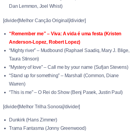
Dan Lemmon
,
Joel Whist)
[divider]Melhor Canção Original[/divider]
“Remember me” – Viva: A vida é uma festa (
Kristen
Anderson-Lopez
,
Robert Lopez)
“Mighty river” – Mudbound
(Raphael Saadiq, Mary J. Blige,
Taura Stinson)
“Mystery of love” – Call me by your name (Sufjan Stevens)
“Stand up for something” – Marshall (
Common
,
Diane
Warren)
“This is me” – O Rei do Show (
Benj Pasek
,
Justin Paul)
[divider]Melhor Trilha Sonora[/divider]
Dunkirk (Hans Zimmer)
Trama Fantasma (Jonny Greenwood)