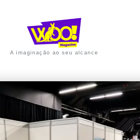
A imaginação ao seu alcance