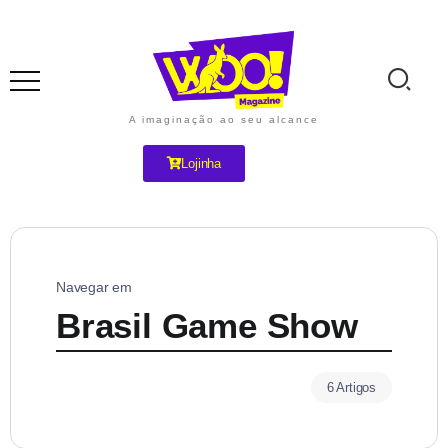
A imaginação ao seu alcance
Lojinha
Navegar em
Brasil Game Show
6 Artigos