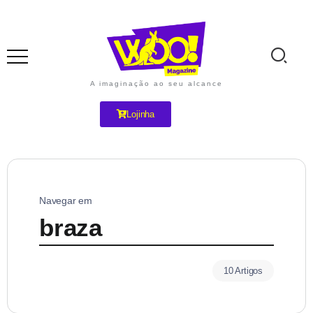
A imaginação ao seu alcance
Lojinha
Navegar em
braza
10 Artigos