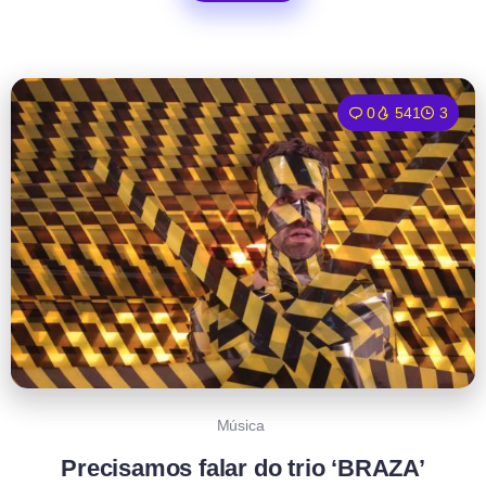
0
541
3
Música
Precisamos falar do trio ‘BRAZA’