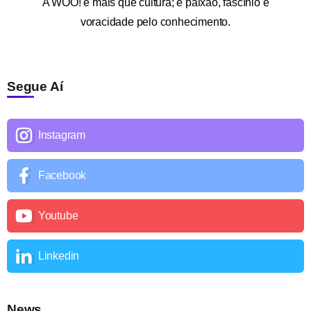
A
WOO!
é mais que cultura; é paixão, fascínio e
voracidade pelo conhecimento.
Segue Aí
Instagram
Facebook
Youtube
Linkedin
News