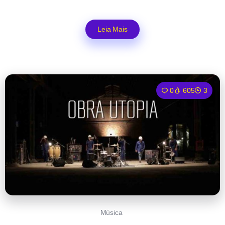
Leia Mais
0
605
3
Música