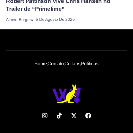
Robert Pattinson Vive Chris Hansen no
Trailer de “Primetime”
6 De Agosto De 2026
Aimée Borges
Sobre
Contato
Collabs
Políticas