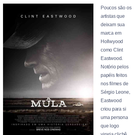
Poucos são os
artistas que
deixam sua
marca em
Hollwyood
como Clint
Eastwood.
Notório pelos
papéis feitos
nos filmes de
Sérgio Leone,
Eastwood
criou para si
uma persona
que logo
viraria clichê