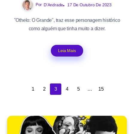
Por
D'Andrade
17 De Outubro De 2023
"Othelo: O Grande", traz esse personagem histórico
como alguém que tinha muito a dizer.
Leia Mais
1
2
3
4
5
…
15