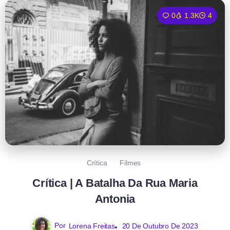
0
1.3K
4
Crítica
Filmes
Crítica | A Batalha Da Rua Maria
Antonia
Por
Lorena Freitas
20 De Outubro De 2023