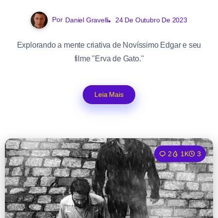
Por
Daniel Gravelli
24 De Outubro De 2023
Explorando a mente criativa de Novíssimo Edgar e seu
filme "Erva de Gato."
Leia Mais
2
1K
3