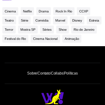
Cinema
Netflix
Drama
Rock In Rio
CCXP
Teatro
Série
Comédia
Marvel
Disney
Estreia
Terror
Mostra SP
Séries
Show
Rio de Janeiro
Festival do Rio
Cinema Nacional
Animação
Sobre
Contato
Collabs
Políticas