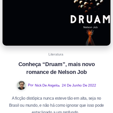
Literatura
Conheça “Druam”, mais novo
romance de Nelson Job
Por
Nick De Angelo
24 De Junho De 2022
A ficção distópica nunca esteve tão em alta, seja no
Brasil ou mundo, e não há como ignorar que isso pode
estar ligado a um profundo...