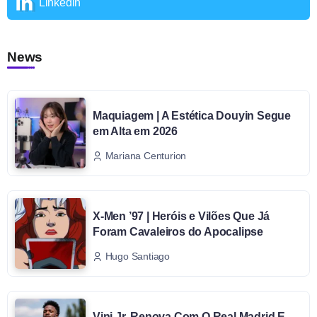
Linkedin
News
Maquiagem | A Estética Douyin Segue
em Alta em 2026
Mariana Centurion
X-Men ’97 | Heróis e Vilões Que Já
Foram Cavaleiros do Apocalipse
Hugo Santiago
Vini Jr. Renova Com O Real Madrid E