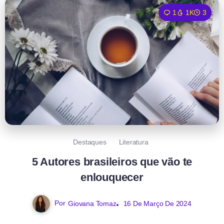
1
1K
3
Destaques
Literatura
5 Autores brasileiros que vão te
enlouquecer
Por
Giovana Tomaz
16 De Março De 2024