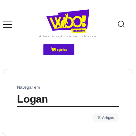
A imaginação ao seu alcance
Lojinha
Navegar em
Logan
10 Artigos