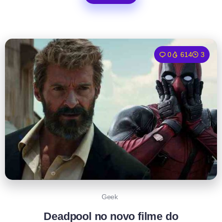
0
614
3
Geek
Deadpool no novo filme do