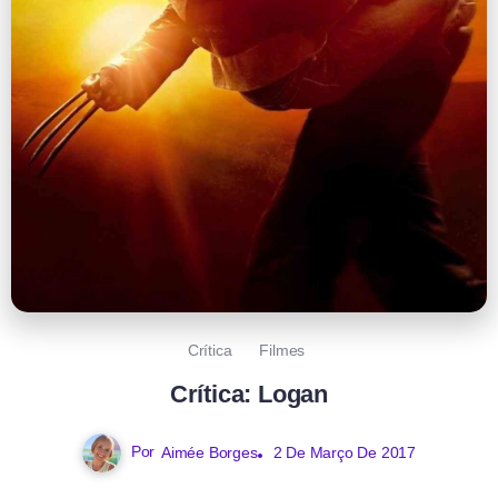
Crítica
Filmes
Crítica: Logan
Por
Aimée Borges
2 De Março De 2017