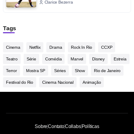
Clarice Bezerra
Tags
Cinema
Netflix
Drama
Rock In Rio
CCXP
Teatro
Série
Comédia
Marvel
Disney
Estreia
Terror
Mostra SP
Séries
Show
Rio de Janeiro
Festival do Rio
Cinema Nacional
Animação
Sobre
Contato
Collabs
Políticas