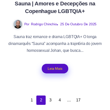
Sauna | Amores e Decepções na
Copenhague LGBTQIA+
Por
Rodrigo Chinchio
25 De Outubro De 2025
Sauna traz romance e drama LGBTQIA+ O longa
dinamarquês “Sauna” acompanha a trajetória do jovem
homossexual Johan, que busca...
Leia Mais
1
2
3
4
…
17