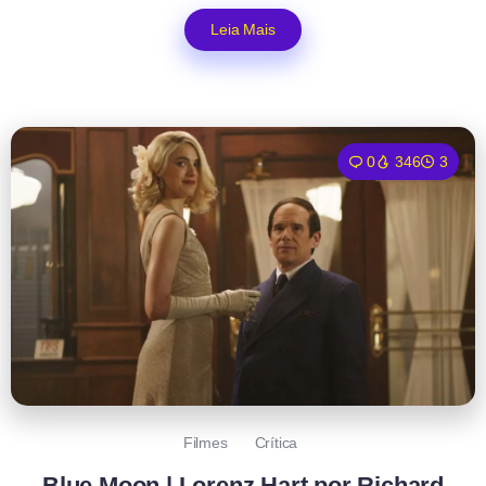
Leia Mais
0
346
3
Filmes
Crítica
Blue Moon | Lorenz Hart por Richard