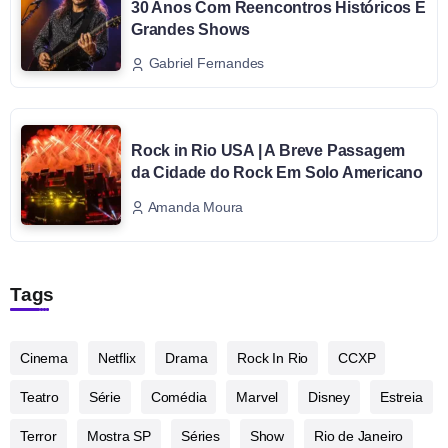
30 Anos Com Reencontros Históricos E
Grandes Shows
Gabriel Fernandes
Rock in Rio USA | A Breve Passagem
da Cidade do Rock Em Solo Americano
Amanda Moura
Tags
Cinema
Netflix
Drama
Rock In Rio
CCXP
Teatro
Série
Comédia
Marvel
Disney
Estreia
Terror
Mostra SP
Séries
Show
Rio de Janeiro