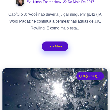
Por
Kinha Fonteneles
22 De Maio De 2017
Capítulo 3: “Você não deveria julgar ninguém” [p.427] A
Woo! Magazine continua a permear nas águas de J.K.
Rowling. E como maio está...
Leia Mais
0
626
3