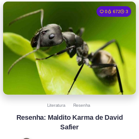
0
672
3
Literatura
Resenha
Resenha: Maldito Karma de David
Safier