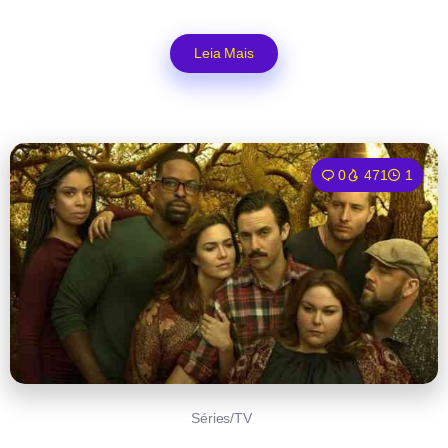
Leia Mais
0
471
1
Séries/TV