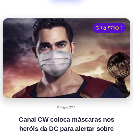
1
579
2
Séries/TV
Canal CW coloca máscaras nos
heróis da DC para alertar sobre