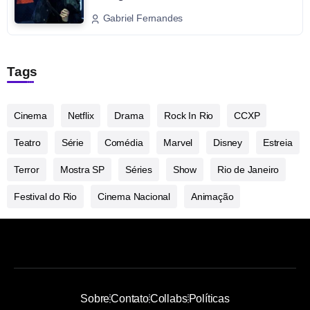
Gabriel Fernandes
Tags
Cinema
Netflix
Drama
Rock In Rio
CCXP
Teatro
Série
Comédia
Marvel
Disney
Estreia
Terror
Mostra SP
Séries
Show
Rio de Janeiro
Festival do Rio
Cinema Nacional
Animação
Sobre
Contato
Collabs
Políticas