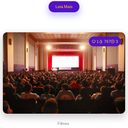
Leia Mais
1
767
3
Filmes