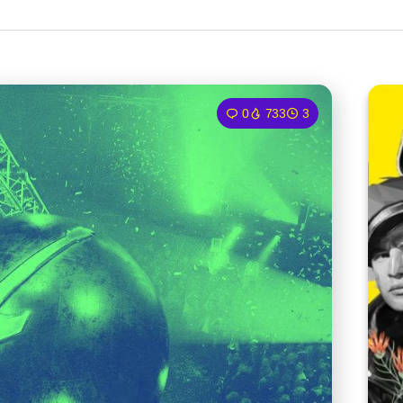
0
733
3