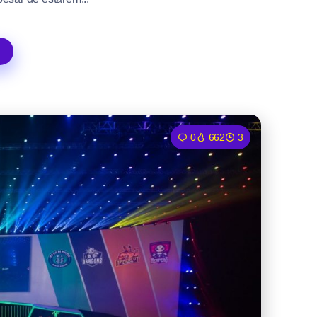
0
662
3