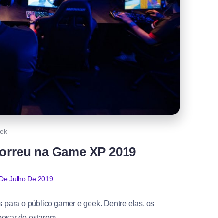
ek
orreu na Game XP 2019
De Julho De 2019
para o público gamer e geek. Dentre elas, os
esar de estarem...