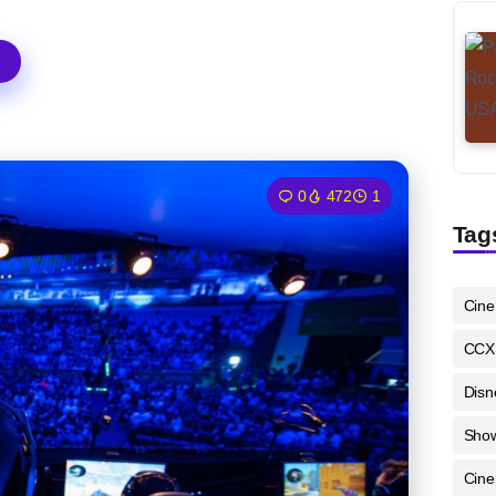
0
472
1
Tag
Cin
CCX
Disn
Sho
Cine