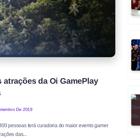
s atrações da Oi GamePlay
a
etembro De 2019
300 pessoas terá curadoria do maior evento gamer
rações das...