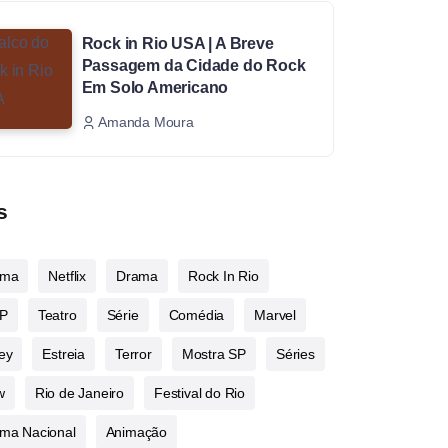
Rock in Rio USA | A Breve
Passagem da Cidade do Rock
Em Solo Americano
Amanda Moura
s
ema
Netflix
Drama
Rock In Rio
P
Teatro
Série
Comédia
Marvel
ey
Estreia
Terror
Mostra SP
Séries
w
Rio de Janeiro
Festival do Rio
ma Nacional
Animação