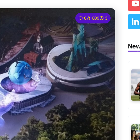
0
809
3
Ne