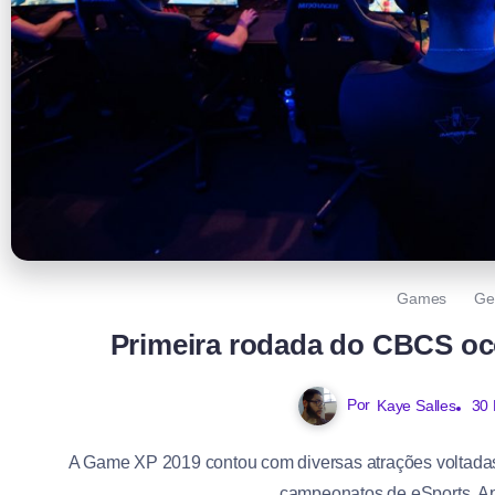
Games
Ge
Primeira rodada do CBCS oc
Por
Kaye Salles
30 
A Game XP 2019 contou com diversas atrações voltadas 
campeonatos de eSports. Ap