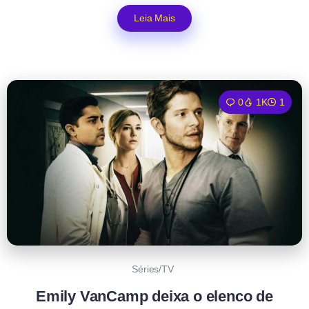
Leia Mais
0
1K
1
Séries/TV
Emily VanCamp deixa o elenco de