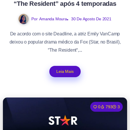
“The Resident” após 4 temporadas
Por
Amanda Moura
30 De Agosto De 2021
De acordo com o site Deadline, a atriz Emily VanCamp
deixou o popular drama médico da Fox (Star, no Brasil),
“The Resident“,...
Leia Mais
0
793
3