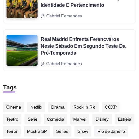
Identidade E Pertencimento
Gabriel Fernandes
Real Madrid Enfrenta Ferencváros
Neste Sábado Em Segundo Teste Da
Pré-Temporada
Gabriel Fernandes
Tags
Cinema
Netflix
Drama
Rock In Rio
CCXP
Teatro
Série
Comédia
Marvel
Disney
Estreia
Terror
Mostra SP
Séries
Show
Rio de Janeiro