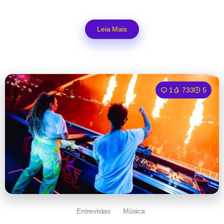
Leia Mais
1
733
5
Entrevistas
Música