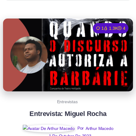
1
1.3K
4
Entrevistas
Entrevista: Miguel Rocha
Por
Arthur Macedo
1 De Outubro De 2023