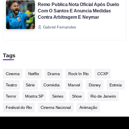
Remo Publica Nota Oficial Após Duelo
Com O Santos E Anuncia Medidas
Contra Arbitragem E Neymar
Gabriel Fernandes
Tags
Cinema
Netflix
Drama
Rock In Rio
CCXP
Teatro
Série
Comédia
Marvel
Disney
Estreia
Terror
Mostra SP
Séries
Show
Rio de Janeiro
Festival do Rio
Cinema Nacional
Animação