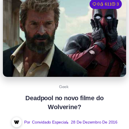
0
611
3
Geek
Deadpool no novo filme do
Wolverine?
Por
Convidado Especial
28 De Dezembro De 2016