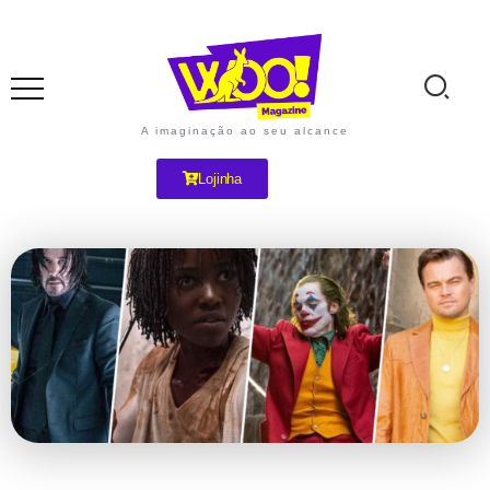
A imaginação ao seu alcance
Lojinha