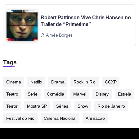
Robert Pattinson Vive Chris Hansen no
Trailer de “Primetime”
Aimée Borges
Tags
Cinema
Netflix
Drama
Rock In Rio
CCXP
Teatro
Série
Comédia
Marvel
Disney
Estreia
Terror
Mostra SP
Séries
Show
Rio de Janeiro
Festival do Rio
Cinema Nacional
Animação