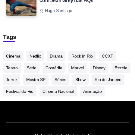
com Jean Grey nas HQs
Hugo Santiago
Tags
Cinema
Netflix
Drama
Rock In Rio
CCXP
Teatro
Série
Comédia
Marvel
Disney
Estreia
Terror
Mostra SP
Séries
Show
Rio de Janeiro
Festival do Rio
Cinema Nacional
Animação