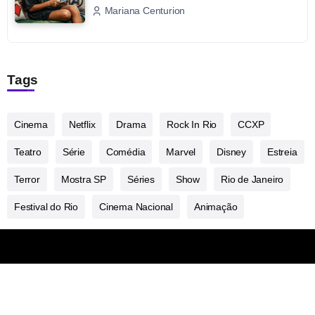
Mariana Centurion
Tags
Cinema
Netflix
Drama
Rock In Rio
CCXP
Teatro
Série
Comédia
Marvel
Disney
Estreia
Terror
Mostra SP
Séries
Show
Rio de Janeiro
Festival do Rio
Cinema Nacional
Animação
Sobre
Contato
Collabs
Políticas