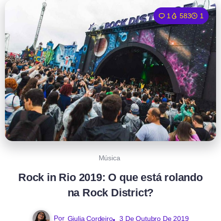
1
583
1
Música
Rock in Rio 2019: O que está rolando
na Rock District?
Por
Giulia Cordeiro
3 De Outubro De 2019