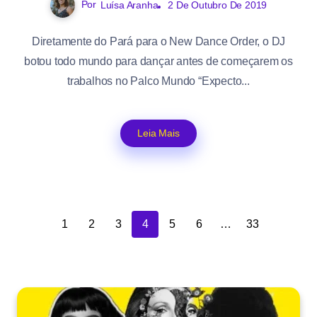
Por
Luísa Aranha
2 De Outubro De 2019
Diretamente do Pará para o New Dance Order, o DJ
botou todo mundo para dançar antes de começarem os
trabalhos no Palco Mundo “Expecto...
Leia Mais
1
2
3
4
5
6
…
33