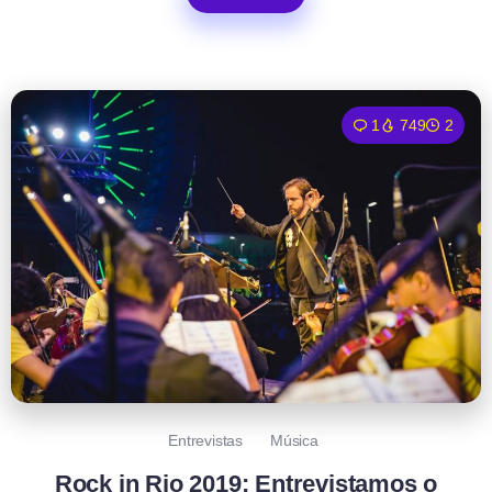
1
749
2
Entrevistas
Música
Rock in Rio 2019: Entrevistamos o