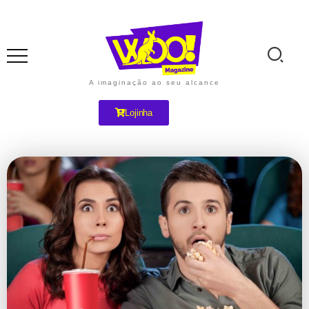
A imaginação ao seu alcance
Lojinha