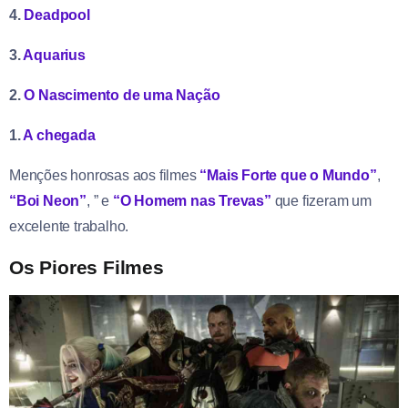
4.
Deadpool
3.
Aquarius
2.
O Nascimento de uma Nação
1.
A chegada
Menções honrosas aos filmes
“Mais Forte que o Mundo”
,
“Boi Neon”
, ” e
“O Homem nas Trevas”
que fizeram um
excelente trabalho.
Os Piores Filmes