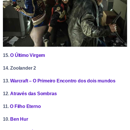
15.
O Último Virgem
14. Zoolander 2
13.
Warcraft – O Primeiro Encontro dos dois mundos
12.
Através das Sombras
11.
O Filho Eterno
10.
Ben Hur